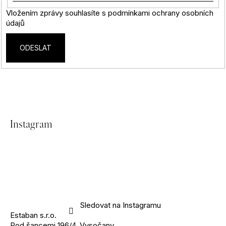
?
Vložením zprávy souhlasíte s
podmínkami ochrany osobních
údajů
ODESLAT
HLEDAT
Z
D
Instagram
á
o
p
p
o
r
a
u
č
t
u
Sledovat na Instagramu
j
Estaban s.r.o.
í
e
Pod šancemi 196/4, Vysočany,