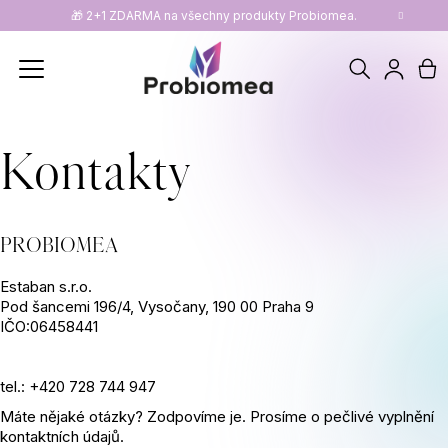
K
🎁 2+1 ZDARMA na všechny produkty Probiomea.
Zpět
Zpět
o
Hledat
N
Přihl
š
C
í
ko
Kontakty
o
k
p
PROBIOMEA
o
Estaban s.r.o.
t
Pod šancemi 196/4, Vysočany, 190 00 Praha 9
IČO:
06458441
ř
e
tel.: +420 728 744 947
Máte nějaké otázky? Zodpovíme je. Prosíme o pečlivé vyplnění
b
kontaktních údajů.