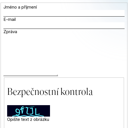
Jméno a příjmení
u
E-mail
j
Zpráva
e
t
e
n
a
Bezpečnostní kontrola
j
í
Opište text z obrázku
t