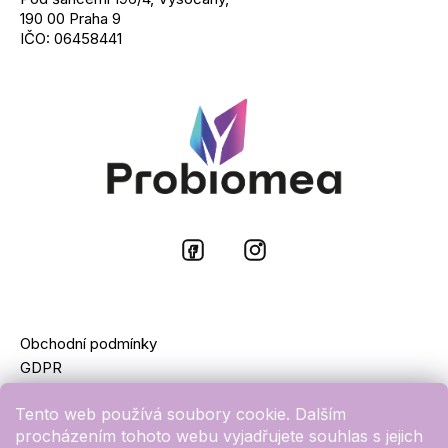
m
190 00 Praha 9
e
IČO: 06458441
PROBIOMEA
PROBIOTIKA
PRO
DĚTI
990
Kč
Obchodní podmínky
GDPR
Kontakty
Tento web používá soubory cookie. Dalším
O nás
procházením tohoto webu vyjadřujete souhlas s jejich