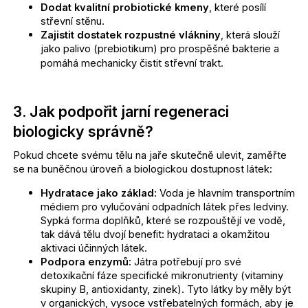
Dodat kvalitní probiotické kmeny
, které posílí
m
střevní stěnu.
e
Zajistit dostatek rozpustné vlákniny
, která slouží
jako palivo (prebiotikum) pro prospěšné bakterie a
pomáhá mechanicky čistit střevní trakt.
PROBIOMEA
PROBIOTIKA
S
JAHODOVÝM
3. Jak podpořit jarní regeneraci
AROMA
biologicky správně?
990
Kč
Pokud chcete svému tělu na jaře skutečně ulevit, zaměřte
se na buněčnou úroveň a biologickou dostupnost látek:
Hydratace jako základ:
Voda je hlavním transportním
médiem pro vylučování odpadních látek přes ledviny.
Sypká forma doplňků, které se rozpouštějí ve vodě,
tak dává tělu dvojí benefit: hydrataci a okamžitou
aktivaci účinných látek.
Podpora enzymů:
Játra potřebují pro své
detoxikační fáze specifické mikronutrienty (vitaminy
skupiny B, antioxidanty, zinek). Tyto látky by měly být
v organických, vysoce vstřebatelných formách, aby je