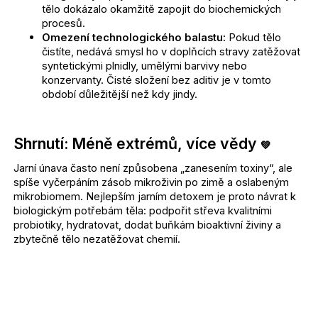
tělo dokázalo okamžitě zapojit do biochemických
procesů.
Omezení technologického balastu:
Pokud tělo
čistíte, nedává smysl ho v doplňcích stravy zatěžovat
syntetickými plnidly, umělými barvivy nebo
konzervanty. Čisté složení bez aditiv je v tomto
období důležitější než kdy jindy.
Shrnutí: Méně extrémů, více vědy
💚
Jarní únava často není způsobena „zanesením toxiny“, ale
spíše vyčerpáním zásob mikroživin po zimě a oslabeným
mikrobiomem. Nejlepším jarním detoxem je proto návrat k
biologickým potřebám těla: podpořit střeva kvalitními
probiotiky, hydratovat, dodat buňkám bioaktivní živiny a
zbytečně tělo nezatěžovat chemií.