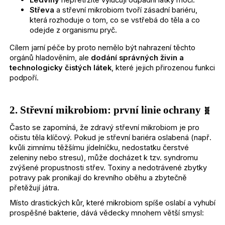
Ledviny
nepřetržitě vylučují odpadní látky močí.
?
Střeva
a střevní mikrobiom tvoří zásadní bariéru,
která rozhoduje o tom, co se vstřebá do těla a co
odejde z organismu pryč.
Cílem jarní péče by proto nemělo být nahrazení těchto
orgánů hladověním, ale
dodání správných živin a
technologicky čistých látek
, které jejich přirozenou funkci
HLEDAT
podpoří.
2. Střevní mikrobiom: první linie ochrany
🧬
D
Často se zapomíná, že zdravý střevní mikrobiom je pro
o
očistu těla klíčový. Pokud je střevní bariéra oslabená (např.
p
kvůli zimnímu těžšímu jídelníčku, nedostatku čerstvé
o
zeleniny nebo stresu), může docházet k tzv. syndromu
r
zvýšené propustnosti střev. Toxiny a nedotrávené zbytky
u
potravy pak pronikají do krevního oběhu a zbytečně
č
přetěžují játra.
u
Místo drastických kůr, které mikrobiom spíše oslabí a vyhubí
j
prospěšné bakterie, dává vědecky mnohem větší smysl:
e