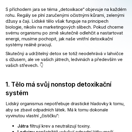
u
S příchodem jara se téma „detoxikace“ objevuje na každém
rohu. Regály se plní zaručenými očistnými kůrami, zelenými
j
džusy a čaji. Lidské tělo však funguje na principech
biologie, nikoliv na marketingových slibech. Pokud chceme
svému organismu po zimě skutečně odlehčit a nastartovat
e
energii, musíme pochopit, jak naše vnitřní detoxikační
systémy reálně pracují.
t
Skutečný a udržitelný detox se totiž neodehrává v lahvičce
e
s džusem, ale ve vašich játrech, ledvinách a především ve
vašich střevech. 👇
n
1. Tělo má svůj nonstop detoxikační
a
systém
j
Lidský organismus nepotřebuje drastické hladovky k tomu,
aby se zbavil odpadních látek. Má k tomu dokonale
í
vyvinutou vlastní „čističku“:
t
Játra
filtrují krev a neutralizují toxiny.