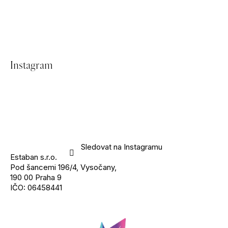
Z
Instagram
á
p
a
t
Sledovat na Instagramu
Estaban s.r.o.
í
Pod šancemi 196/4, Vysočany,
190 00 Praha 9
IČO: 06458441